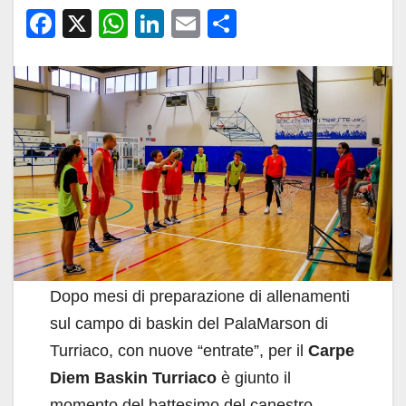
F
X
W
Li
E
C
a
h
n
m
o
c
at
k
ail
n
e
s
e
di
b
A
dI
vi
o
p
n
di
o
p
k
Dopo mesi di preparazione di allenamenti
sul campo di baskin del PalaMarson di
Turriaco, con nuove “entrate”, per il
Carpe
Diem Baskin Turriaco
è giunto il
momento del battesimo del canestro,