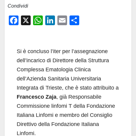
Condividi
F
X
W
Li
E
C
a
h
n
m
o
c
at
k
ail
n
e
s
e
di
Si è concluso l’iter per l’assegnazione
b
A
dI
vi
dell’incarico di Direttore della Struttura
o
p
n
di
Complessa Ematologia Clinica
o
p
dell’Azienda Sanitaria Universitaria
k
Integrata di Trieste, che è stato attribuito a
Francesco Zaja
, già Responsabile
Commissione linfomi T della Fondazione
Italiana Linfomi e membro del Consiglio
Direttivo della Fondazione Italiana
Linfomi.