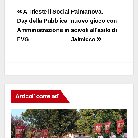
a
h
n
m
o
c
at
k
ail
n
Navigazione
A Trieste il Social
Palmanova,
e
s
e
di
articoli
Day della Pubblica
nuovo gioco con
b
A
dI
vi
Amministrazione in
scivoli all’asilo di
o
p
n
di
FVG
Jalmicco
o
p
k
Articoli correlati