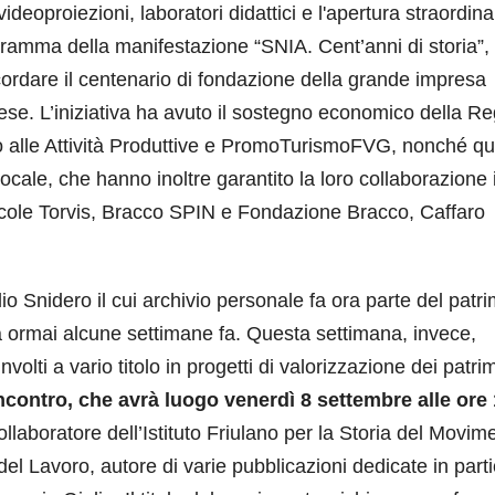
videoproiezioni, laboratori didattici e l'apertura straordina
rogramma della manifestazione “SNIA. Cent’anni di storia”,
ordare il centenario di fondazione della grande impresa
aese. L’iniziativa ha avuto il sostegno economico della R
to alle Attività Produttive e PromoTurismoFVG, nonché qu
locale, che hanno inoltre garantito la loro collaborazione 
ricole Torvis, Bracco SPIN e Fondazione Bracco, Caffaro
lio Snidero il cui archivio personale fa ora parte del patr
 ormai alcune settimane fa. Questa settimana, invece,
volti a vario titolo in progetti di valorizzazione dei patri
incontro, che avrà luogo
venerdì 8 settembre alle ore
ollaboratore dell’Istituto Friulano per la Storia del Movim
del Lavoro, autore di varie pubblicazioni dedicate in part