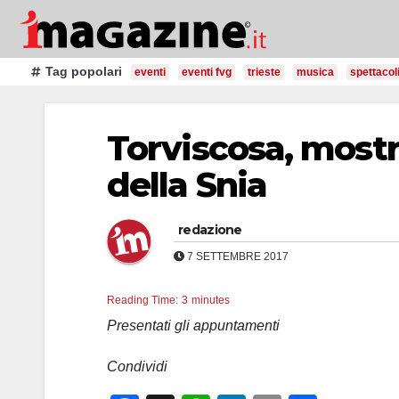
Salta
al
contenuto
Tag popolari
eventi
eventi fvg
trieste
musica
spettacol
Torviscosa, mostr
della Snia
redazione
7 SETTEMBRE 2017
Reading Time:
3
minutes
Presentati gli appuntamenti
Condividi