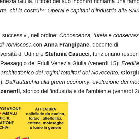
enezia Giulia. Il titolo del suo incontro richiama una fam
rte, chi la costruì?” Operai e capitani d’industria alla SNI
 successivi, nell’ordine:
Conoscenza, tutela e conservaz
di Torviscosa
con
Anna Frangipane
, docente di
iversità di Udine e
Stefania Casucci
, funzionario respon
 Paesaggio del Friuli Venezia Giulia (venerdì 15);
Eredità
rchitettonico dei regimi totalitari del Novecento
,
Giorgi
2);
Dall’autarchia alla green economy: evoluzione dei mode
zenenti
, storico dell’industria e dell’ambiente (venerdì 2