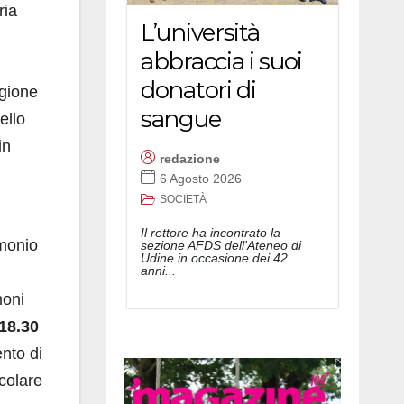
ria
L’università
abbraccia i suoi
donatori di
egione
sangue
ello
in
redazione
6 Agosto 2026
SOCIETÀ
Il rettore ha incontrato la
imonio
sezione AFDS dell'Ateneo di
Udine in occasione dei 42
anni...
moni
 18.30
ento di
icolare