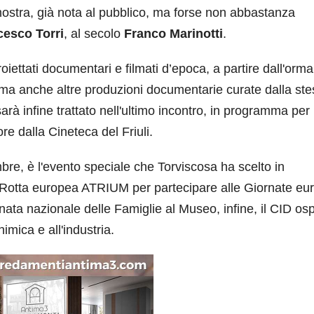
 mostra, già nota al pubblico, ma forse non abbastanza
cesco Torri
, al secolo
Franco Marinotti
.
iettati documentari e filmati d’epoca, a partire dall'orma
 ma anche altre produzioni documentarie curate dalla st
à infine trattato nell'ultimo incontro, in programma per 
tore dalla Cineteca del Friuli.
embre, è l'evento speciale che Torviscosa ha scelto in
lla Rotta europea ATRIUM per partecipare alle Giornate e
ata nazionale delle Famiglie al Museo, infine, il CID osp
himica e all'industria.