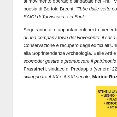
al movimento operaio e sindacale nel Friuli V
poesia di Bertold Brecht:
“Tebe dalle sette po
SAICI di Torviscosa e in Friuli
.
Seguiranno altri appuntamenti nei tre venerdì
di una company town del Novecento: il caso 
Conservazione e recupero degli edifici all’Un
alla Soprintendenza Archeologia, Belle Arti e
scomode: gestire e promuovere il patrimonio a
Frassineti
, sindaco di Predappio (venerdì 2
sviluppo tra il XX e il XXI secolo
,
Marino Ruz