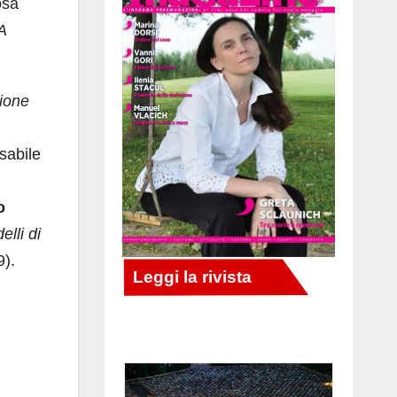
osa
A
ione
sabile
o
lli di
9).