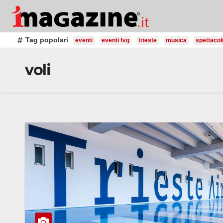
Salta
al
contenuto
Tag popolari
eventi
eventi fvg
trieste
musica
spettacol
voli