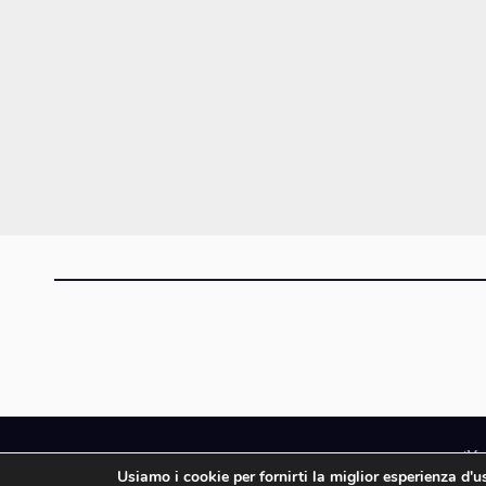
iMa
Usiamo i cookie per fornirti la miglior esperienza d'
iMagazine è un ma