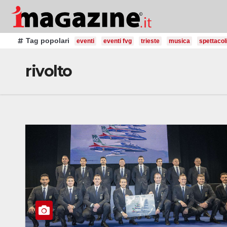
Salta
al
contenuto
Tag popolari
eventi
eventi fvg
trieste
musica
spettacol
rivolto