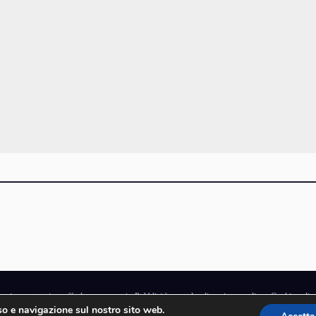
gazine
·
contatti e staff
·
lavora con noi
·
Pubblicità
·
note legali e privacy policy
·
Cookie polic
uso e navigazione sul nostro sito web.
rchio di proprietà di Goliardica Editrice redazione in via Aquileia 64a, Bagnaria Arsa (UD) -