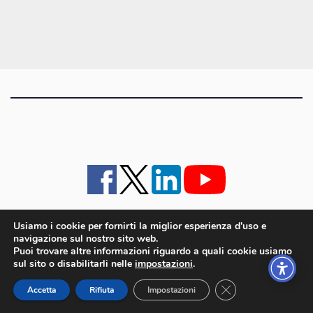
articoli
Usiamo i cookie per fornirti la miglior esperienza d'uso e
navigazione sul nostro sito web.
iMagazine
·
contatti e staff
·
lavora con noi
·
Pubblicità
·
note legali e privacy policy
·
Puoi trovare altre informazioni riguardo a quali cookie usiamo
Cookie policy UE
sul sito o disabilitarli nelle
impostazioni
.
iMagazine è un marchio di proprietà di Goliardica Editrice redazione in via Aquileia 64a,
Close GDPR Cookie
Bagnaria Arsa (UD) - P.iva 00559050315
Accetta
Rifiuta
Impostazioni
© 2006 - 2026 Goliardica Editrice