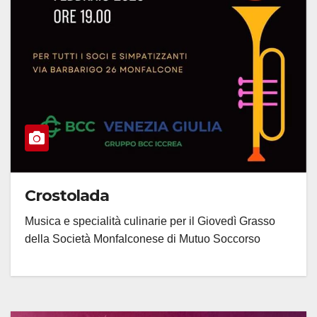
Crostolada
Musica e specialità culinarie per il Giovedì Grasso
della Società Monfalconese di Mutuo Soccorso