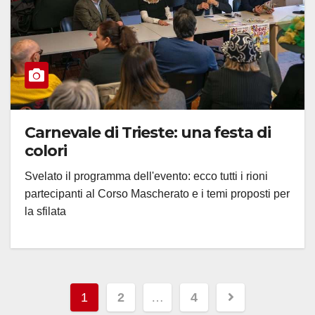
Carnevale di Trieste: una festa di
colori
Svelato il programma dell'evento: ecco tutti i rioni
partecipanti al Corso Mascherato e i temi proposti per
la sfilata
Paginazione
1
2
…
4