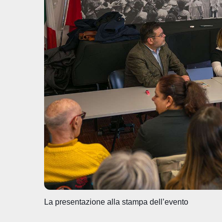
o
p
n
di
o
p
k
La presentazione alla stampa dell’evento