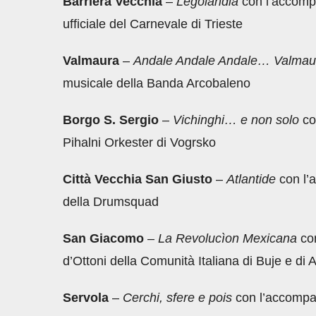
Barriera Vecchia
–
Legolandia
con l’accomp
ufficiale del Carnevale di Trieste
Valmaura
–
Andale Andale Andale… Valmaura
musicale della Banda Arcobaleno
Borgo S. Sergio
–
Vichinghi… e non solo
co
Pihalni Orkester di Vogrsko
Città Vecchia San Giusto
–
Atlantide
con l’
della Drumsquad
San Giacomo
–
La Revolucìon Mexicana
con
d’Ottoni della Comunità Italiana di Buje e di 
Servola
–
Cerchi, sfere e pois
con l’accompa