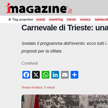
Salta
al
contenuto
Tag popolari
eventi
eventi fvg
trieste
musica
spettacol
Carnevale di Trieste: una 
Svelato il programma dell’evento: ecco tutti i
proposti per la sfilata
Condividi
F
X
W
Li
E
C
a
h
n
m
o
Tempo di lettura:
c
5
minuti
at
k
ail
n
e
s
e
di
b
A
dI
vi