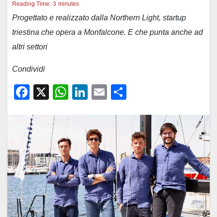
Reading Time:
3
minutes
Progettato e realizzato dalla Northern Light, startup
triestina che opera a Monfalcone. E che punta anche ad
altri settori
Condividi
F
X
W
Li
E
C
a
h
n
m
o
c
at
k
ail
n
e
s
e
di
b
A
dI
vi
o
p
n
di
o
p
k