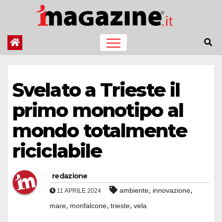
Salta
al
contenuto
Svelato a Trieste il
primo monotipo al
mondo totalmente
riciclabile
redazione
,
,
ambiente
innovazione
11 APRILE 2024
,
,
,
mare
monfalcone
trieste
vela