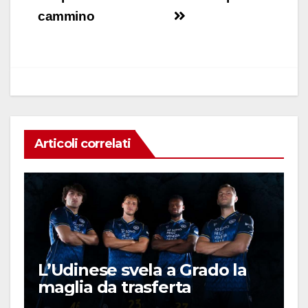
e
s
e
di
articoli
cammino
b
A
dI
vi
o
p
n
di
o
p
k
Articoli correlati
L’Udinese svela a Grado la
maglia da trasferta