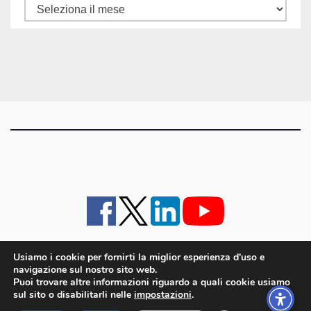
Tutti
gli
articoli
Usiamo i cookie per fornirti la miglior esperienza d'uso e
navigazione sul nostro sito web.
iMagazine
·
contatti e staff
·
lavora con noi
·
Pubblicità
·
note legali e privacy policy
·
Puoi trovare altre informazioni riguardo a quali cookie usiamo
Cookie policy UE
sul sito o disabilitarli nelle
impostazioni
.
iMagazine è un marchio di proprietà di Goliardica Editrice redazione in via Aquileia 64a,