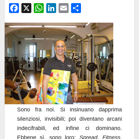
F
X
W
Li
E
C
a
h
n
m
o
c
at
k
ail
n
e
s
e
di
b
A
dI
vi
o
p
n
di
o
p
k
Sono fra noi. Si insinuano dapprima
silenziosi, invisibili; poi diventano arcani
indecifrabili, ed infine ci dominano.
Ebbene sì, sono loro:
Spread
,
Fitness
,