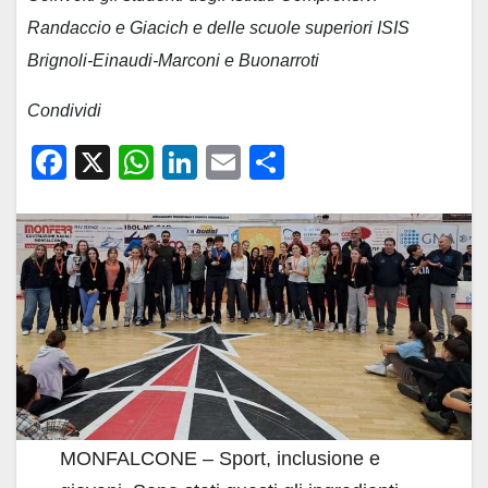
Randaccio e Giacich e delle scuole superiori ISIS
Brignoli-Einaudi-Marconi e Buonarroti
Condividi
F
X
W
Li
E
C
a
h
n
m
o
c
at
k
ail
n
e
s
e
di
b
A
dI
vi
o
p
n
di
o
p
k
MONFALCONE – Sport, inclusione e