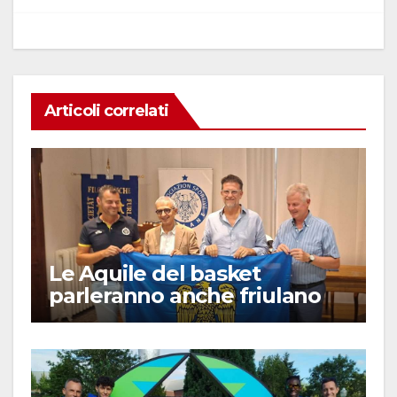
o
p
k
Articoli correlati
Le Aquile del basket
parleranno anche friulano