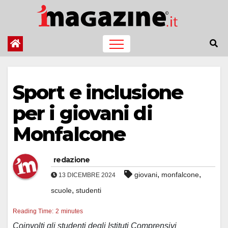
Salta
al
contenuto
Sport e inclusione
per i giovani di
Monfalcone
redazione
,
,
giovani
monfalcone
13 DICEMBRE 2024
,
scuole
studenti
Reading Time:
2
minutes
Coinvolti gli studenti degli Istituti Comprensivi