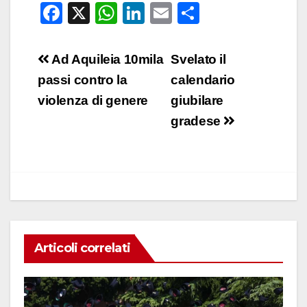
F
X
W
Li
E
C
a
h
n
m
o
c
at
k
ail
n
Navigazione
Ad Aquileia 10mila
Svelato il
e
s
e
di
articoli
passi contro la
calendario
b
A
dI
vi
violenza di genere
giubilare
o
p
n
di
gradese
o
p
k
Articoli correlati