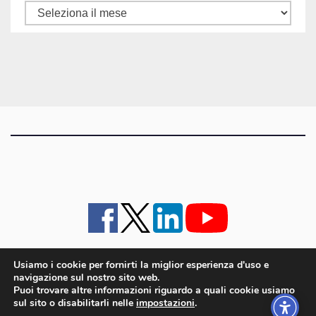
Tutti
gli
articoli
Usiamo i cookie per fornirti la miglior esperienza d'uso e
navigazione sul nostro sito web.
iMagazine
·
contatti e staff
·
lavora con noi
·
Pubblicità
·
note legali e privacy policy
·
Puoi trovare altre informazioni riguardo a quali cookie usiamo
Cookie policy UE
sul sito o disabilitarli nelle
impostazioni
.
iMagazine è un marchio di proprietà di Goliardica Editrice redazione in via Aquileia 64a,