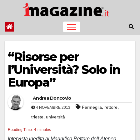
Salta
al
contenuto
“Risorse per
l’Università? Solo in
Europa”
Andrea Doncovio
,
,
Fermeglia
rettore
4 NOVEMBRE 2013
,
trieste
università
Reading Time:
4
minutes
Intervista inedita al Magnifico Rettore dell’Ateneo