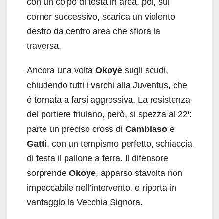
con un colpo di testa in area, poi, sul
corner successivo, scarica un violento
destro da centro area che sfiora la
traversa.
Ancora una volta
Okoye
sugli scudi,
chiudendo tutti i varchi alla Juventus, che
è tornata a farsi aggressiva. La resistenza
del portiere friulano, però, si spezza al 22′:
parte un preciso cross di
Cambiaso
e
Gatti
, con un tempismo perfetto, schiaccia
di testa il pallone a terra. Il difensore
sorprende
Okoye
, apparso stavolta non
impeccabile nell’intervento, e riporta in
vantaggio la Vecchia Signora.