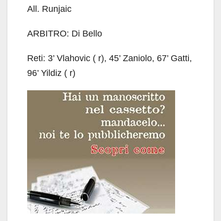
All. Runjaic
ARBITRO: Di Bello
Reti: 3’ Vlahovic ( r), 45’ Zaniolo, 67’ Gatti,
96’ Yildiz ( r)