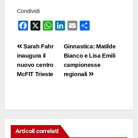
Condividi
F
X
W
Li
E
C
a
h
n
m
o
c
at
k
ail
n
Navigazione
Sarah Fahr
Ginnastica: Matilde
e
s
e
di
articoli
inaugura il
Bianco e Lisa Emili
b
A
dI
vi
nuovo centro
campionesse
o
p
n
di
McFIT Trieste
regionali
o
p
k
Articoli correlati