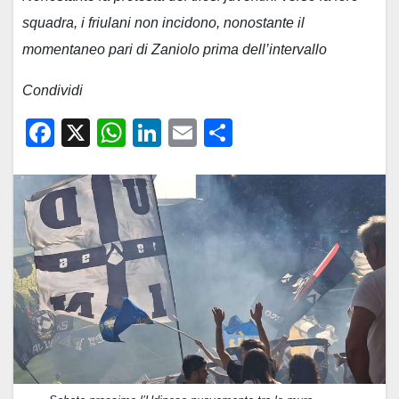
squadra, i friulani non incidono, nonostante il
momentaneo pari di Zaniolo prima dell’intervallo
Condividi
F
X
W
Li
E
C
a
h
n
m
o
c
at
k
ail
n
e
s
e
di
b
A
dI
vi
o
p
n
di
o
p
k