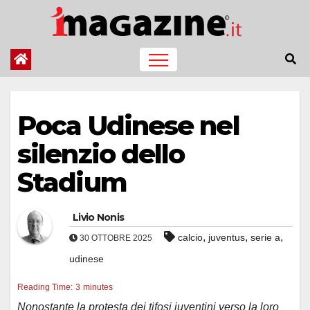
Salta
al
contenuto
Poca Udinese nel
silenzio dello
Stadium
Livio Nonis
,
,
,
calcio
juventus
serie a
30 OTTOBRE 2025
udinese
Reading Time:
3
minutes
Nonostante la protesta dei tifosi juventini verso la loro