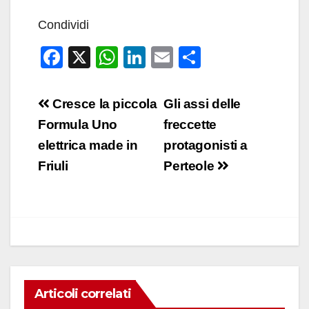
Condividi
F
X
W
Li
E
C
a
h
n
m
o
c
at
k
ail
n
Navigazione
Cresce la piccola
Gli assi delle
e
s
e
di
articoli
Formula Uno
freccette
b
A
dI
vi
elettrica made in
protagonisti a
o
p
n
di
Friuli
Perteole
o
p
k
Articoli correlati