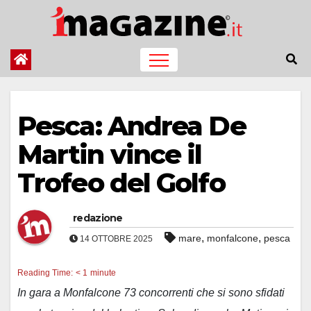
Salta
al
contenuto
Pesca: Andrea De
Martin vince il
Trofeo del Golfo
redazione
,
,
mare
monfalcone
pesca
14 OTTOBRE 2025
Reading Time:
< 1
minute
In gara a Monfalcone 73 concorrenti che si sono sfidati