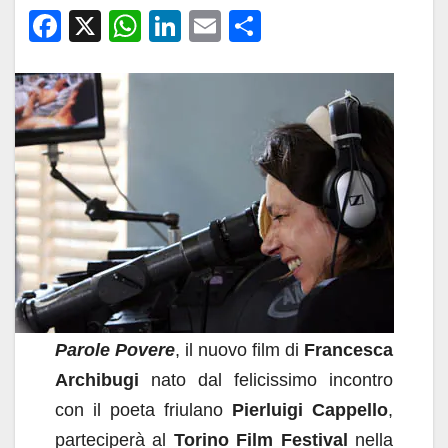
F
X
W
Li
E
C
a
h
n
m
o
c
at
k
ail
n
e
s
e
di
b
A
dI
vi
o
p
n
di
o
p
k
Parole Povere
, il nuovo film di
Francesca
Archibugi
nato dal felicissimo incontro
con il poeta friulano
Pierluigi Cappello
,
parteciperà al
Torino Film Festival
nella