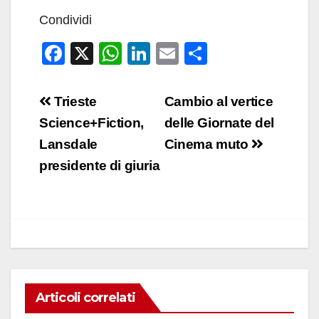
Condividi
F
X
W
Li
E
C
a
h
n
m
o
c
at
k
ail
n
Navigazione
Trieste
Cambio al vertice
e
s
e
di
articoli
Science+Fiction,
delle Giornate del
b
A
dI
vi
Lansdale
Cinema muto
o
p
n
di
presidente di giuria
o
p
k
Articoli correlati