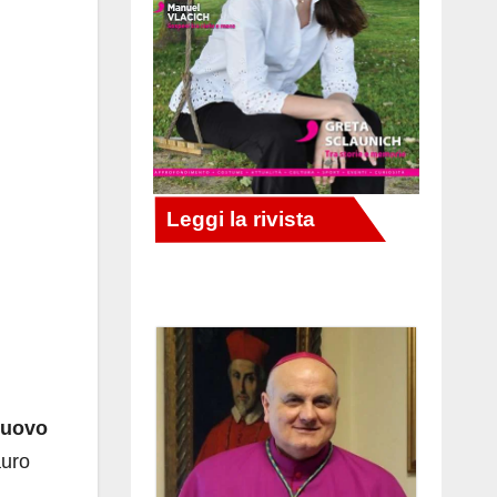
 nuovo
auro