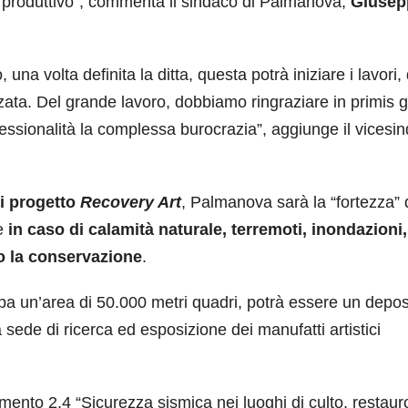
 e produttivo”, commenta il sindaco di Palmanova,
Giusep
a volta definita la ditta, questa potrà iniziare i lavori
zata. Del grande lavoro, dobbiamo ringraziare in primis g
essionalità la complessa burocrazia”, aggiunge il vicesi
xi progetto
Recovery Art
, Palmanova sarà la “fortezza”
ne
in caso di calamità naturale, terremoti, inondazioni,
o la conservazione
.
a un’area di 50.000 metri quadri, potrà essere un depos
 sede di ricerca ed esposizione dei manufatti artistici
imento 2.4 “Sicurezza sismica nei luoghi di culto, restaur