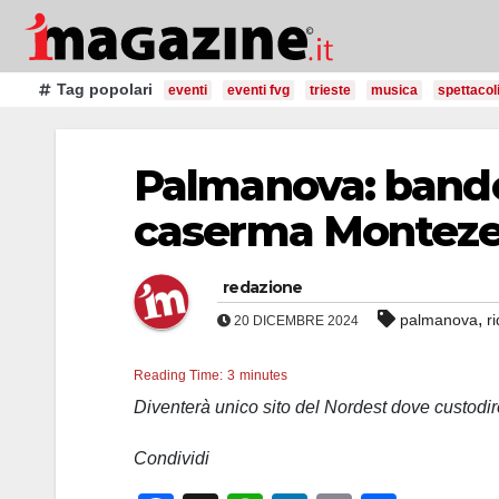
Salta
al
contenuto
Tag popolari
eventi
eventi fvg
trieste
musica
spettacol
Palmanova: bando 
caserma Montez
redazione
,
palmanova
r
20 DICEMBRE 2024
Reading Time:
3
minutes
Diventerà unico sito del Nordest dove custodire
Condividi