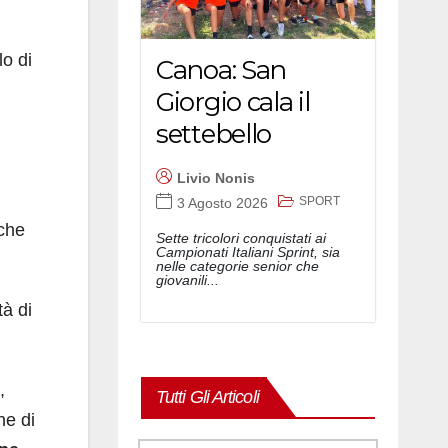
lo di
Canoa: San
Giorgio cala il
settebello
Livio Nonis
SPORT
3 Agosto 2026
iche
Sette tricolori conquistati ai
Campionati Italiani Sprint, sia
nelle categorie senior che
giovanili...
tà di
,
Tutti Gli Articoli
ne di