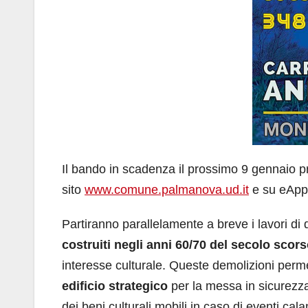
Il bando in scadenza il prossimo 9 gennaio pr
sito
www.comune.palmanova.ud.it
e su eApp
Partiranno parallelamente a breve i lavori di
costruiti negli anni 60/70 del secolo scor
interesse culturale. Queste demolizioni perm
edificio strategico
per la messa in sicurezza,
dei beni culturali mobili in caso di eventi cala