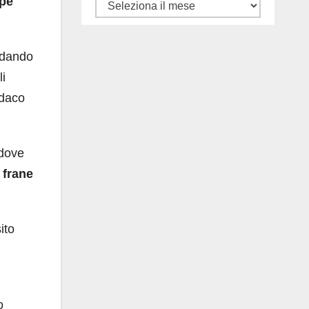
pe
Tutti
gli
articoli
, dando
li
ndaco
 dove
 frane
ito
o