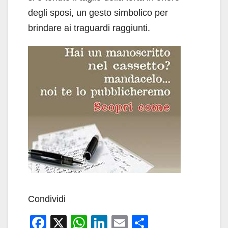
degli sposi, un gesto simbolico per
brindare ai traguardi raggiunti.
Condividi
F
X
W
Li
E
C