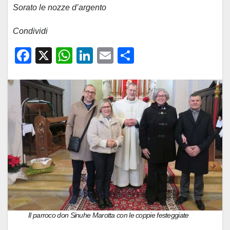
Sorato le nozze d’argento
Condividi
F
X
W
Li
E
C
a
h
n
m
o
c
at
k
ail
n
e
s
e
di
b
A
dI
vi
o
p
n
di
o
p
k
Il parroco don Sinuhe Marotta con le coppie festeggiate