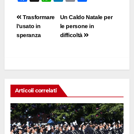
a
h
n
m
o
c
at
k
ail
n
Navigazione
Trasformare
Un Caldo Natale per
e
s
e
di
articoli
l’usato in
le persone in
b
A
dI
vi
speranza
difficoltà
o
p
n
di
o
p
k
Articoli correlati