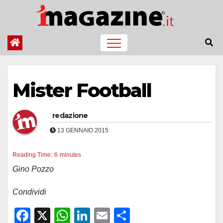
Salta
al
contenuto
Mister Football
redazione
13 GENNAIO 2015
Reading Time:
6
minutes
Gino Pozzo
Condividi
F
X
W
Li
E
C