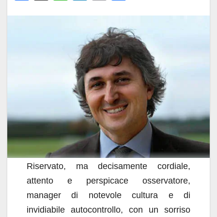
a
h
n
m
o
c
at
k
ail
n
e
s
e
di
b
A
dI
vi
o
p
n
di
o
p
k
Riservato, ma decisamente cordiale,
attento e perspicace osservatore,
manager di notevole cultura e di
invidiabile autocontrollo, con un sorriso