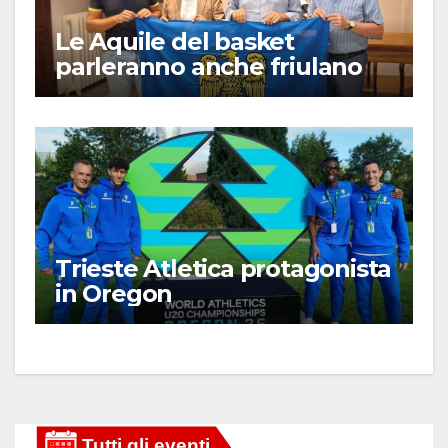
Le Aquile del basket
parleranno anche friulano
Trieste Atletica protagonista
in Oregon