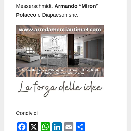
Messerschmidt,
Armando “Miron”
Polacco
e Diapaeson snc.
Condividi
F
X
W
Li
E
C