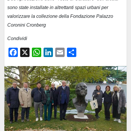
sono state installate in altrettanti spazi urbani per
valorizzare la collezione della Fondazione Palazzo
Coronini Cronberg
Condividi
F
X
W
Li
E
C
a
h
n
m
o
c
at
k
ail
n
e
s
e
di
b
A
dI
vi
o
p
n
di
o
p
k