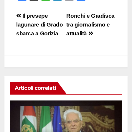
a
h
n
m
o
c
at
k
ail
n
Navigazione
Il presepe
Ronchi e Gradisca
e
s
e
di
articoli
lagunare di Grado
tra giornalismo e
b
A
dI
vi
sbarca a Gorizia
attualità
o
p
n
di
o
p
k
Articoli correlati