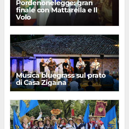
Pordenonelegge: gran
finale con Mattarella e Il
Volo
Musica bluegrass sul prato
di Casa Zigaina