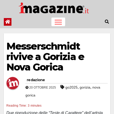
Salta
al
contenuto
Messerschmidt
rivive a Gorizia e
Nova Gorica
redazione
,
,
go2025
gorizia
nova
20 OTTOBRE 2025
gorica
Reading Time:
3
minutes
Due riproduzione delle “Teste di Carattere” dell’artista