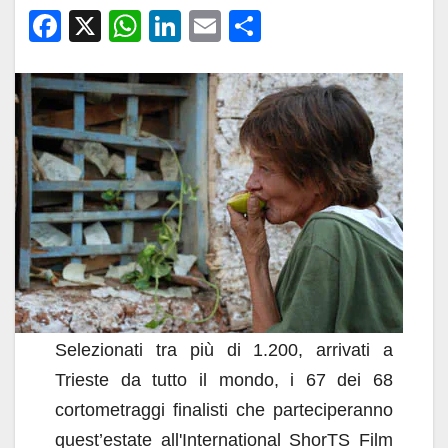
F
X
W
Li
E
C
a
h
n
m
o
c
at
k
ail
n
e
s
e
di
b
A
dI
vi
o
p
n
di
o
p
k
Selezionati tra più di 1.200, arrivati a
Trieste da tutto il mondo, i 67 dei 68
cortometraggi finalisti che parteciperanno
quest’estate all'International ShorTS Film