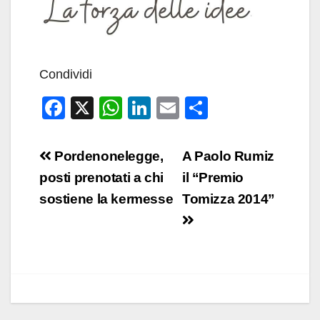
Condividi
F
X
W
Li
E
C
a
h
n
m
o
c
at
k
ail
n
Navigazione
Pordenonelegge,
A Paolo Rumiz
e
s
e
di
articoli
posti prenotati a chi
il “Premio
b
A
dI
vi
sostiene la kermesse
Tomizza 2014”
o
p
n
di
o
p
k