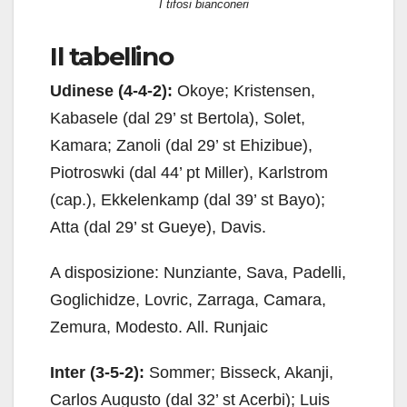
I tifosi bianconeri
Il tabellino
Udinese (4-4-2):
Okoye; Kristensen,
Kabasele (dal 29’ st Bertola), Solet,
Kamara; Zanoli (dal 29’ st Ehizibue),
Piotroswki (dal 44’ pt Miller), Karlstrom
(cap.), Ekkelenkamp (dal 39’ st Bayo);
Atta (dal 29’ st Gueye), Davis.
A disposizione: Nunziante, Sava, Padelli,
Goglichidze, Lovric, Zarraga, Camara,
Zemura, Modesto. All. Runjaic
Inter (3-5-2):
Sommer; Bisseck, Akanji,
Carlos Augusto (dal 32’ st Acerbi); Luis