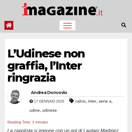
Salta
al
contenuto
L’Udinese non
graffia, l’Inter
ringrazia
Andrea Doncovio
,
,
,
calcio
inter
serie a
17 GENNAIO 2026
,
udine
udinese
Reading Time:
3
minutes
La capolista si impone con un gol di Lautaro Martinez.