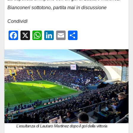
Bianconeri sottotono, partita mai in discussione
Condividi
F
X
W
Li
E
C
a
h
n
m
o
c
at
k
ail
n
e
s
e
di
b
A
dI
vi
o
p
n
di
o
p
k
L’esultanza di Lautaro Martinez dopo il gol della vittoria