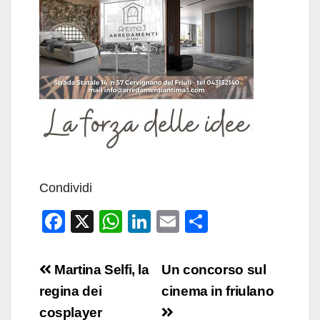
Condividi
F
X
W
Li
E
C
a
h
n
m
o
c
at
k
ail
n
Navigazione
Martina Selfi, la
Un concorso sul
e
s
e
di
articoli
regina dei
cinema in friulano
b
A
dI
vi
cosplayer