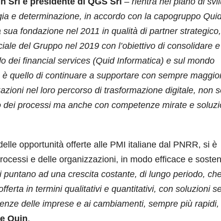
n Srl e presidente di QGS Srl
–
rientra nel piano di sv
gia e determinazione, in accordo con la capogruppo Qui
a sua fondazione nel 2011 in qualità di partner strategico,
ciale del Gruppo nel 2019 con l’obiettivo di consolidare e
o dei financial services (Quid Informatica) e sul mondo
in è quello di continuare a supportare con sempre maggio
zazioni nel loro percorso di trasformazione digitale, non s
nto dei processi ma anche con competenze mirate e soluzi
delle opportunità offerte alle PMI italiane dal PNRR, si è
processi e delle organizzazioni, in modo efficace e sosteni
 puntano ad una crescita costante, di lungo periodo, ch
fferta in termini qualitativi e quantitativi, con soluzioni 
genze delle imprese e ai cambiamenti, sempre più rapidi,
te Quin
.