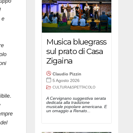
iluppo
d
 e
Musica bluegrass
re
sul prato di Casa
olo
Zigaina
oni
Claudio Pizzin
5 Agosto 2026
CULTURA&SPETTACOLO
bile.
A Cervignano suggestiva serata
dedicata alla tradizione
e
musicale popolare americana. E
un omaggio a Renato...
sempre
 del