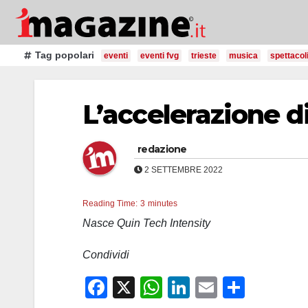
Salta
al
contenuto
Tag popolari
eventi
eventi fvg
trieste
musica
spettacol
L’accelerazione d
redazione
2 SETTEMBRE 2022
Reading Time:
3
minutes
Nasce Quin Tech Intensity
Condividi
F
X
W
Li
E
C