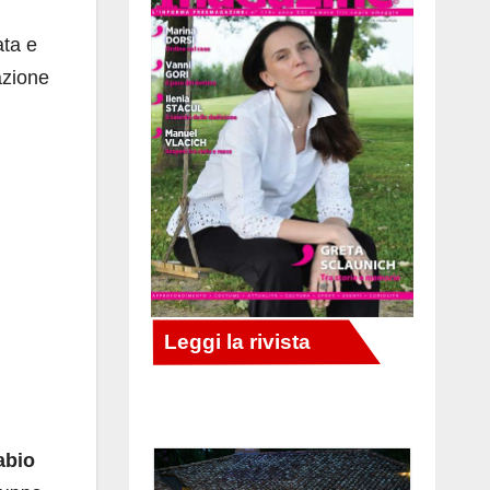
ata e
azione
abio