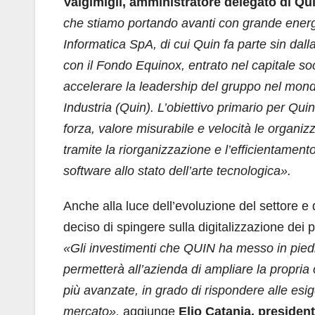
Valgimigli, amministratore delegato di Qui
che stiamo portando avanti con grande ener
Informatica SpA, di cui Quin fa parte sin dall
con il Fondo Equinox, entrato nel capitale so
accelerare la leadership del gruppo nel mond
Industria (Quin). L’obiettivo primario per Qu
forza, valore misurabile e velocità le organiz
tramite la riorganizzazione e l’efficientame
software allo stato dell’arte tecnologica».
Anche alla luce dell’evoluzione del settore e 
deciso di spingere sulla digitalizzazione dei 
«Gli investimenti che QUIN ha messo in piedi
permetterà all’azienda di ampliare la propria o
più avanzate, in grado di rispondere alle esi
mercato»,
aggiunge
Elio Catania, presiden