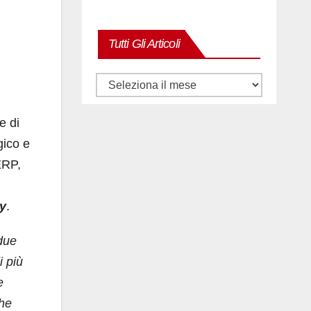
Tutti Gli Articoli
Tutti
gli
e di
articoli
gico e
RP,
ty
.
 due
i più
e
che