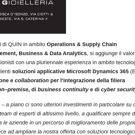
ni di QUIN in ambito
Operations & Supply Chain
ement, Business & Data Analytics
, si aggiunge il valor
onisti con una pluriennale esperienza in ambito tecnolo
lienti
soluzioni applicative Microsoft Dynamics 365
(E
zione e
collaboration
per l’integrazione della filiera
on
–
premise
, di
business continuity
e di
cyber securi
i –
a piano ci sono ulteriori investimenti in particolare su
 team di esperti di altissimo livello, a qualificare sempre d
le aziende in un percorso di miglioramento delle propri
ce ad ampliare la nostra offerta con soluzioni tecnologi