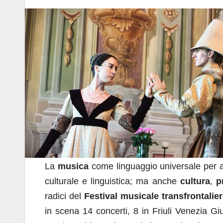
a
h
n
m
o
c
at
k
ail
n
e
s
e
di
b
A
dI
vi
o
p
n
di
o
p
k
La
musica
come linguaggio universale per ab
culturale e linguistica; ma anche
cultura
,
p
radici del
Festival
musicale transfrontal
in scena 14 concerti, 8 in Friuli Venezia Giul