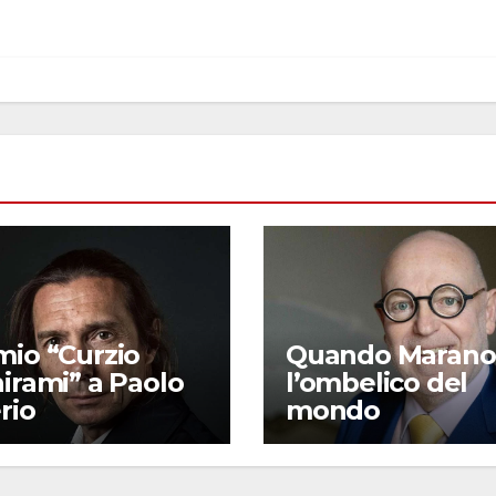
mio “Curzio
Quando Marano
irami” a Paolo
l’ombelico del
rio
mondo