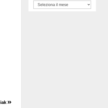
Tutti
gli
articoli
ciak