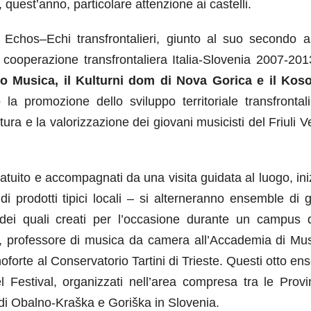
, quest’anno, particolare attenzione ai castelli.
to Echos–Echi transfrontalieri, giunto al suo secondo 
 cooperazione transfrontaliera Italia-Slovenia 2007-201
to Musica, il Kulturni dom di Nova Gorica e il Kos
la promozione dello sviluppo territoriale transfrontalie
ura e la valorizzazione dei giovani musicisti del Friuli 
atuito e accompagnati da una visita guidata al luogo, ini
di prodotti tipici locali – si alterneranno ensemble di 
o dei quali creati per l’occasione durante un campus d
, professore di musica da camera all’Accademia di Mus
noforte al Conservatorio Tartini di Trieste. Questi otto e
 Festival, organizzati nell’area compresa tra le Provi
i di Obalno-Kraška e Goriška in Slovenia.