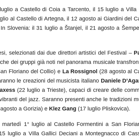
 luglio a Castello di Coia a Tarcento, il 15 luglio a Villa 
io al Castello di Artegna, il 12 agosto ai Giardini del C
In Slovenia: il 31 luglio a Štanjel, il 21 agosto a Šempe
i, selezionati dai due direttori artistici del Festival –
Pa
che dei gruppi già noti nel panorama musicale transfront
San Floriano del Collio) e
La Rossignol
(28 agosto al C
ranno le creazioni del musicista italiano
Daniele D’Aga
axess
(22 luglio a Trieste), capaci di creare delle comm
i vibranti del jazz. Saranno presenti anche le tradizioni m
 agosto a Gorizia) e
Klez Gang
(17 luglio Pliskovica).
 martedì 1° luglio al Castello Formentini a San Floria
 15 luglio a Villa Gallici Deciani a Montegnacco di Cas