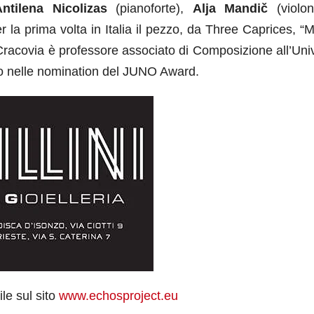
ntilena Nicolizas
(pianoforte),
Alja Mandič
(violonc
r la prima volta in Italia il pezzo, da Three Caprices, “
Cracovia è professore associato di Composizione all’Univ
ato nelle nomination del JUNO Award.
ile sul sito
www.echosproject.eu