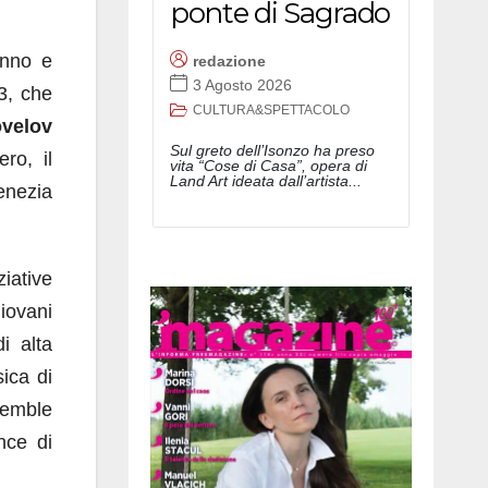
ponte di Sagrado
anno e
redazione
3 Agosto 2026
3, che
CULTURA&SPETTACOLO
ovelov
Sul greto dell’Isonzo ha preso
ro, il
vita “Cose di Casa”, opera di
Land Art ideata dall’artista...
Venezia
ziative
giovani
i alta
ica di
nsemble
nce di