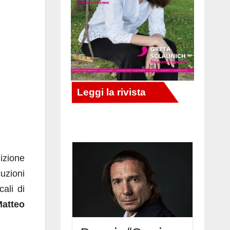
izione
uzioni
ali di
atteo