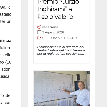
Premio “Curzio
Gallici
Inghirami” a
astello
Paolo Valerio
ter pri
redazione
3 Agosto 2026
CULTURA&SPETTACOLO
tricia
Riconoscimento al direttore del
aliero
Teatro Stabile del Friuli Venezia
per la regia de “La coscienza...
astello
ro
(10
istioni
usicali
no del
sacco,