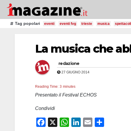
Salta
al
contenuto
Tag popolari
eventi
eventi fvg
trieste
musica
spettacol
La musica che abb
redazione
27 GIUGNO 2014
Reading Time:
3
minutes
Presentato il Festival ECHOS
Condividi
F
X
W
Li
E
C