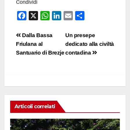
Condividi
F
X
W
Li
E
C
a
h
n
m
o
c
at
k
ail
n
Navigazione
Dalla Bassa
Un presepe
e
s
e
di
articoli
Friulana al
dedicato alla civiltà
b
A
dI
vi
Santuario di Brezje
contadina
o
p
n
di
o
p
k
Articoli correlati