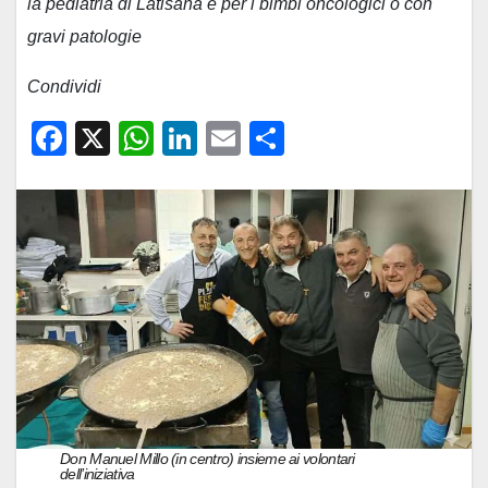
la pediatria di Latisana e per i bimbi oncologici o con
gravi patologie
Condividi
F
X
W
Li
E
C
a
h
n
m
o
c
at
k
ail
n
e
s
e
di
b
A
dI
vi
o
p
n
di
o
p
k
Don Manuel Millo (in centro) insieme ai volontari
dell’iniziativa