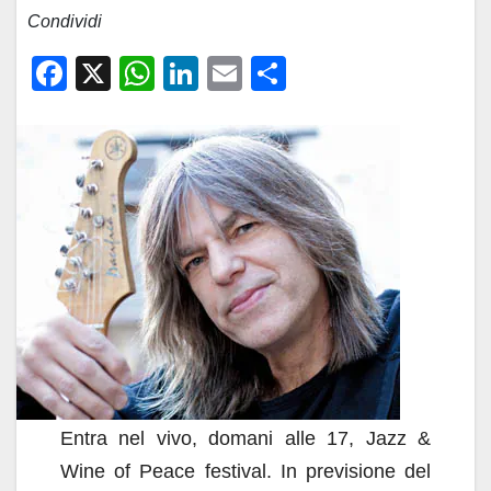
Condividi
F
X
W
Li
E
C
a
h
n
m
o
c
at
k
ail
n
e
s
e
di
b
A
dI
vi
o
p
n
di
o
p
k
Entra nel vivo, domani alle 17, Jazz &
Wine of Peace festival. In previsione del