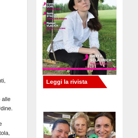
ti,
e
alle
Udine.
e
tola,