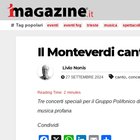
Salta
al
contenuto
Tag popolari
eventi
eventi fvg
trieste
musica
spettacol
Il Monteverdi can
Livio Nonis
,
canto
conce
27 SETTEMBRE 2024
Reading Time:
2
minutes
Tre concerti speciali per il Gruppo Polifonico
musica profana
Condividi