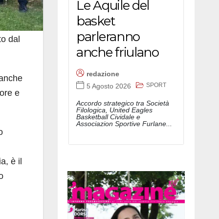
Le Aquile del
basket
parleranno
to dal
anche friulano
redazione
 anche
SPORT
5 Agosto 2026
lore e
Accordo strategico tra Società
Filologica, United Eagles
Basketball Cividale e
Associazion Sportive Furlane...
o
, è il
o