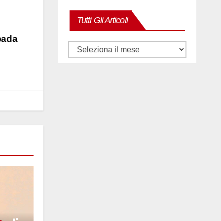
Tutti Gli Articoli
ppada
Tutti
gli
articoli