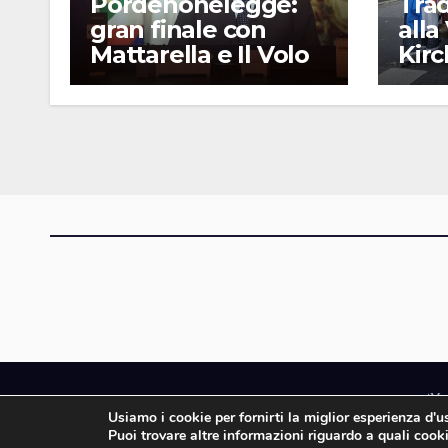
Pordenonelegge:
Trad
gran finale con
alla
Mattarella e Il Volo
Kir
iMa
Usiamo i cookie per fornirti la miglior esperienza d'
iMagazine è un ma
Puoi trovare altre informazioni riguardo a quali cooki