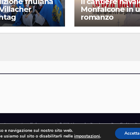
izione friulana
Il cantiere naval
 Villacher
Monfalcone in 
chtag
romanzo
gazine
·
contatti e staff
·
lavora con noi
·
Pubblicità
·
note legali e privacy policy
·
Cookie polic
uso e navigazione sul nostro sito web.
rchio di proprietà di Goliardica Editrice redazione in via Aquileia 64a, Bagnaria Arsa (UD) -
Accetta
e usiamo sul sito o disabilitarli nelle
impostazioni
.
© 2006 - 2026 Goliardica Editrice