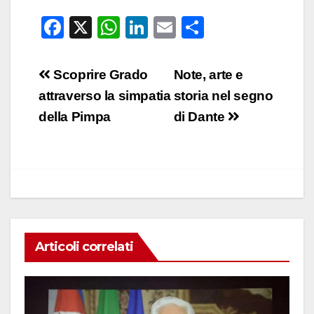
F
X
W
Li
E
C
a
h
n
m
o
c
at
k
ail
n
Navigazione
Scoprire Grado
Note, arte e
e
s
e
di
articoli
attraverso la simpatia
storia nel segno
b
A
dI
vi
della Pimpa
di Dante
o
p
n
di
o
p
k
Articoli correlati