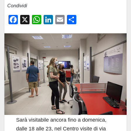
Condividi
F
X
W
Li
E
C
a
h
n
m
o
c
at
k
ail
n
e
s
e
di
b
A
dI
vi
o
p
n
di
o
p
k
Sarà visitabile ancora fino a domenica,
dalle 18 alle 23, nel Centro visite di via