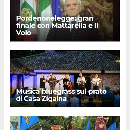
Pordenonelegge: gran
finale con Mattarella e Il
Volo
Musica bluegrass sul prato
di Casa Zigaina