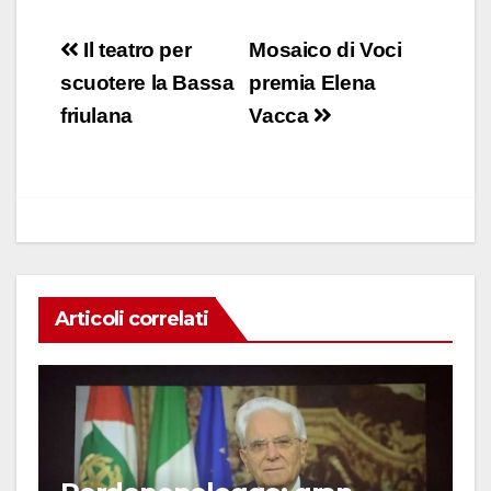
a
h
n
m
o
c
at
k
ail
n
Navigazione
Il teatro per
Mosaico di Voci
e
s
e
di
articoli
scuotere la Bassa
premia Elena
b
A
dI
vi
friulana
Vacca
o
p
n
di
o
p
k
Articoli correlati