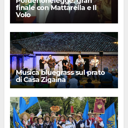
Pordenonelegge: gran
finale con Mattarella e Il
Volo
Musica bluegrass sul prato
di Casa Zigaina