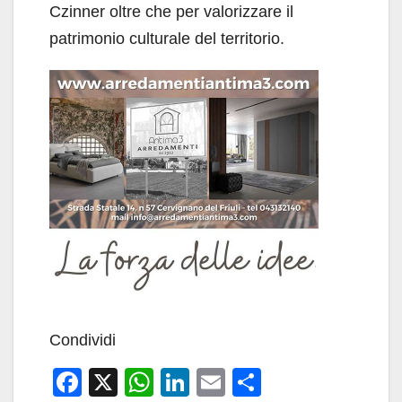
Czinner oltre che per valorizzare il
patrimonio culturale del territorio.
Condividi
F
X
W
Li
E
C