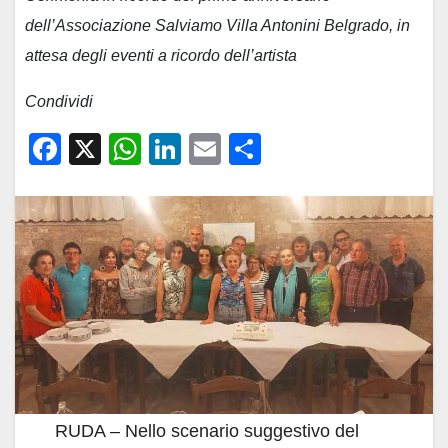
dell’Associazione Salviamo Villa Antonini Belgrado, in
attesa degli eventi a ricordo dell’artista
Condividi
F
X
W
Li
E
C
a
h
n
m
o
c
at
k
ail
n
e
s
e
di
b
A
dI
vi
o
p
n
di
o
p
k
RUDA – Nello scenario suggestivo del