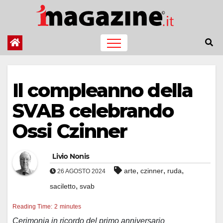
Salta
al
contenuto
Il compleanno della
SVAB celebrando
Ossi Czinner
Livio Nonis
,
,
,
arte
czinner
ruda
26 AGOSTO 2024
,
saciletto
svab
Reading Time:
2
minutes
Cerimonia in ricordo del primo anniversario