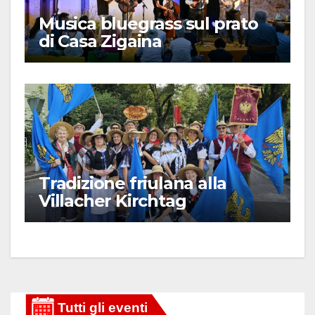
Musica bluegrass sul prato
di Casa Zigaina
Tradizione friulana alla
Villacher Kirchtag