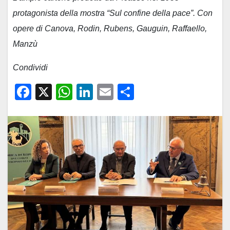
protagonista della mostra “Sul confine della pace”. Con
opere di Canova, Rodin, Rubens, Gauguin, Raffaello,
Manzù
Condividi
F
X
W
Li
E
C
a
h
n
m
o
c
at
k
ail
n
e
s
e
di
b
A
dI
vi
o
p
n
di
o
p
k