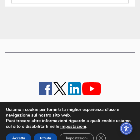
gli
articoli
Usiamo i cookie per fornirti la miglior esperienza d'uso e
navigazione sul nostro sito web.
iMagazine
·
contatti e staff
·
lavora con noi
·
Pubblicità
·
note legali e privacy policy
·
Puoi trovare altre informazioni riguardo a quali cookie usiamo
Cookie policy UE
sul sito o disabilitarli nelle
impostazioni
.
iMagazine è un marchio di proprietà di Goliardica Editrice redazione in via Aquileia 64a,
Close GDPR Cookie
Bagnaria Arsa (UD) - P.iva 00559050315
Accetta
Rifiuta
Impostazioni