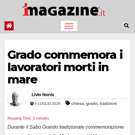
Salta
al
contenuto
Grado commemora i
lavoratori morti in
mare
Livio Nonis
,
,
chiesa
grado
tradizioni
4 LUGLIO 2026
Reading Time:
3
minutes
Durante il Sabo Grando tradizionale commemorazione