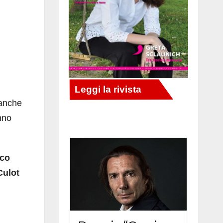
 anche
nno
co
Culot