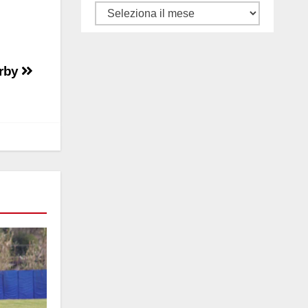
Tutti
gli
articoli
erby