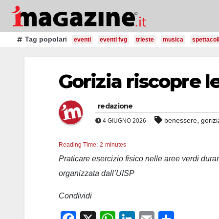
Salta
al
contenuto
Tag popolari
eventi
eventi fvg
trieste
musica
spettacol
Gorizia riscopre l
redazione
,
benessere
gorizi
4 GIUGNO 2026
Reading Time:
2
minutes
Praticare esercizio fisico nelle aree verdi duran
organizzata dall’UISP
Condividi