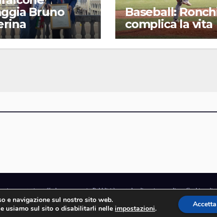
ggia Bruno
Baseball: Ronchi
erina
complica la vita
gazine
·
contatti e staff
·
lavora con noi
·
Pubblicità
·
note legali e privacy policy
·
Cookie polic
uso e navigazione sul nostro sito web.
rchio di proprietà di Goliardica Editrice redazione in via Aquileia 64a, Bagnaria Arsa (UD) -
Accetta
e usiamo sul sito o disabilitarli nelle
impostazioni
.
© 2006 - 2026 Goliardica Editrice