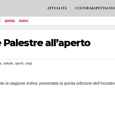
ATTUALITÀ
CULTURA&SPETTACOL
i
gorizia
teatro
e Palestre all’aperto
,
,
,
a
salute
sport
uisp
te la stagione estiva: presentata la quinta edizione dell’iniziati