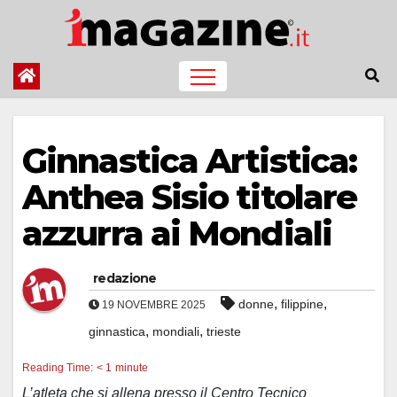
Salta
al
contenuto
Ginnastica Artistica:
Anthea Sisio titolare
azzurra ai Mondiali
redazione
,
,
donne
filippine
19 NOVEMBRE 2025
,
,
ginnastica
mondiali
trieste
Reading Time:
< 1
minute
L’atleta che si allena presso il Centro Tecnico