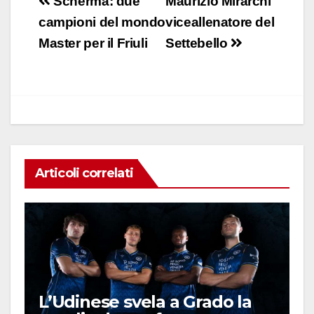
Navigazione
Scherma: due
Maurizio Mirarchi
e
s
e
di
articoli
campioni del mondo
viceallenatore del
b
A
dI
vi
Master per il Friuli
Settebello
o
p
n
di
o
p
k
Articoli correlati
L’Udinese svela a Grado la