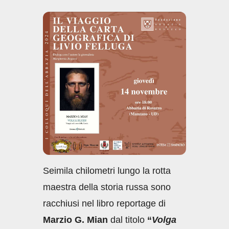
c
at
k
ail
n
e
s
e
di
b
A
dI
vi
o
p
n
di
o
p
k
Seimila chilometri lungo la rotta
maestra della storia russa sono
racchiusi nel libro reportage di
Marzio G. Mian
dal titolo
“
Volga