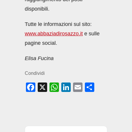
disponibili.
Tutte le informazioni sul sito:
www.abbaziadirosazzo.it
e sulle
pagine social.
Elisa Fucina
Condividi
F
X
W
Li
E
C
a
h
n
m
o
c
at
k
ail
n
e
s
e
di
b
A
dI
vi