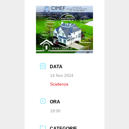
o
p
n
di
o
p
k
DATA
14 Nov 2024
Scadenza
ORA
18:00
CATEGORIE