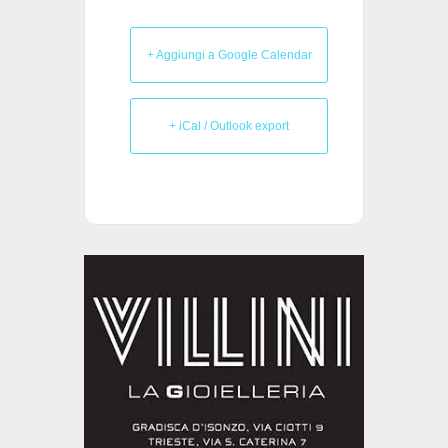
+ Aggiungi a Google Calendar
+ iCal / Outlook export