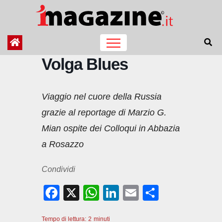
Salta
al
contenuto
Volga Blues
Viaggio nel cuore della Russia
grazie al reportage di Marzio G.
Mian ospite dei Colloqui in Abbazia
a Rosazzo
Condividi
F
X
W
Li
E
C
a
h
n
m
o
Tempo di lettura:
2
minuti