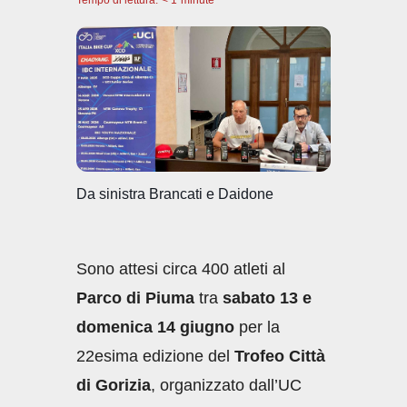
Tempo di lettura:
c
< 1
minute
at
k
ail
n
e
s
e
di
b
A
dI
vi
o
p
n
di
o
p
k
Da sinistra Brancati e Daidone
Sono attesi circa 400 atleti al
Parco di Piuma
tra
sabato 13 e
domenica 14 giugno
per la
22esima edizione del
Trofeo Città
di Gorizia
, organizzato dall’UC