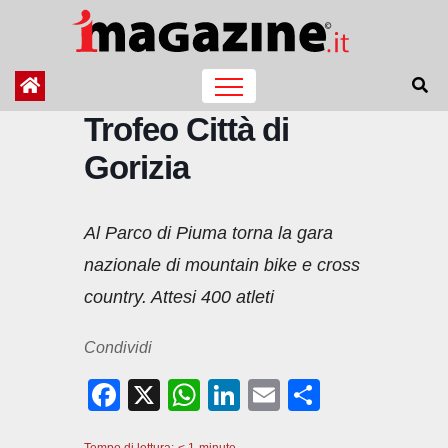
Salta
al
contenuto
Trofeo Città di
Gorizia
Al Parco di Piuma torna la gara
nazionale di mountain bike e cross
country. Attesi 400 atleti
Condividi
F
X
W
Li
E
C
a
h
n
m
o