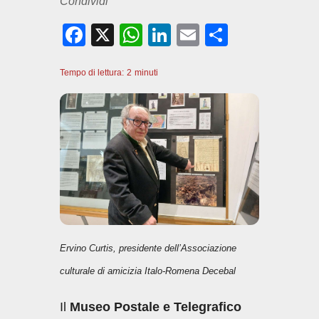
Condividi
F
X
W
Li
E
C
a
h
n
m
o
Tempo di lettura:
c
2
minuti
at
k
ail
n
e
s
e
di
b
A
dI
vi
o
p
n
di
o
p
k
Ervino Curtis, presidente dell’Associazione
culturale di amicizia Italo-Romena Decebal
Il
Museo Postale e Telegrafico