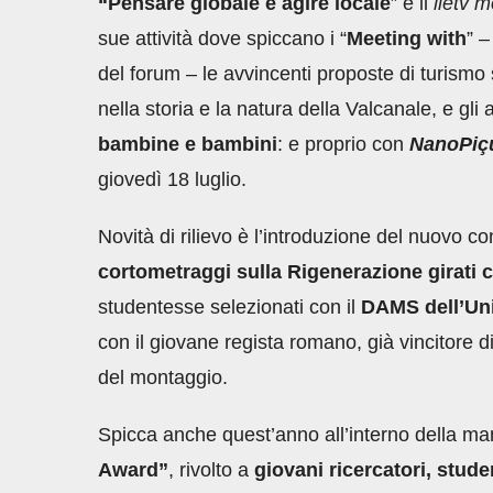
“Pensare globale e agire locale
” è il
lietv m
sue attività dove spiccano i “
Meeting with
” –
del forum – le avvincenti proposte di turismo 
nella storia e la natura della Valcanale, e gl
bambine e bambini
: e proprio con
NanoPiç
giovedì 18 luglio.
Novità di rilievo è l’introduzione del nuovo co
cortometraggi sulla Rigenerazione girati
studentesse selezionati con il
DAMS dell’Uni
con il giovane regista romano, già vincitore 
del montaggio.
Spicca anche quest’anno all’interno della man
Award”
, rivolto a
giovani ricercatori, stude