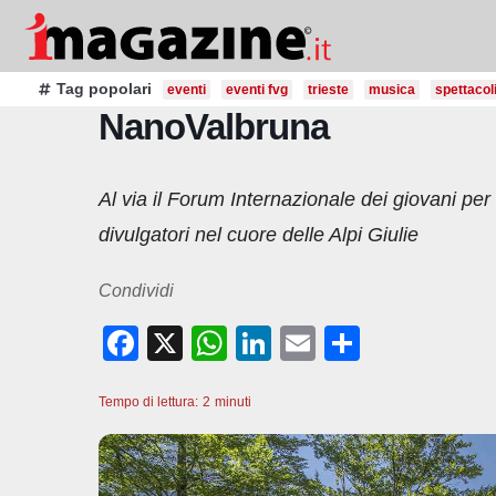
Salta
al
contenuto
Tag popolari
eventi
eventi fvg
trieste
musica
spettacol
NanoValbruna
Al via il Forum Internazionale dei giovani per
divulgatori nel cuore delle Alpi Giulie
Condividi
F
X
W
Li
E
C
a
h
n
m
o
Tempo di lettura:
c
2
minuti
at
k
ail
n
e
s
e
di
b
A
dI
vi