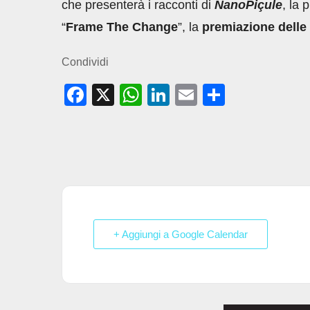
che presenterà i racconti di
NanoPiçule
, la 
“
Frame The Change
”, la
premiazione delle s
Condividi
F
X
W
Li
E
C
a
h
n
m
o
c
at
k
ail
n
e
s
e
di
b
A
dI
vi
o
p
n
di
o
p
+ Aggiungi a Google Calendar
k