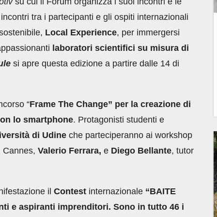
otiv
su cui il Forum organizza i suoi incontri e le
 incontri tra i partecipanti e gli ospiti internazionali
sostenibile,
Local Experience
, per immergersi
i appassionanti
laboratori scientifici su misura di
ule
si apre questa edizione a partire dalle 14 di
ncorso “
Frame The Change” per la creazione di
 con lo smartphone
. Protagonisti studenti e
versità di Udine
che parteciperanno ai workshop
di Cannes,
Valerio Ferrara,
e
Diego Bellante
, tutor
ifestazione il
Contest
internazionale
“BAITE
nti e aspiranti imprenditori. Sono in tutto 46 i