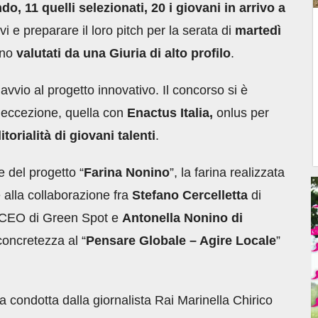
do, 11 quelli selezionati, 20 i giovani in arrivo a
 e preparare il loro pitch per la serata di
martedì
nno
valutati da una Giuria di alto profilo
.
avvio al progetto innovativo. Il concorso si è
d’eccezione, quella con
Enactus Italia,
onlus per
torialità di giovani talenti
.
e del progetto “
Farina Nonino
”, la farina realizzata
e alla collaborazione fra
Stefano Cercelletta
di
CEO di Green Spot e
Antonella Nonino di
concretezza al “
Pensare Globale – Agire Locale
”
a condotta dalla giornalista Rai Marinella Chirico