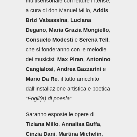
multisensoriale con letture intense,
a cura di don Manuel Millo,
Addis
Brizi Valsassina
,
Luciana
Degano
,
Maria Grazia Mongiello
,
Consuelo Modesti
e
Serena Tell
,
che si fonderanno con le melodie
dei musicisti
Max Piran
,
Antonino
Cangialosi
,
Andrea Bazzarini
e
Mario Da Re
, il tutto arricchito
dall’installazione artistica e poetica
“
Fogli(e) di poesia
“.
Saranno esposte le opere di
Tiziana Millo
,
Annalisa Buffa
,
Cinzia Dani
,
Martina Michelin
,