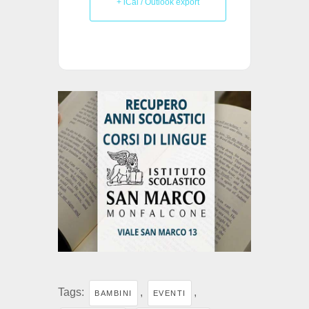
+ iCal / Outlook export
Tags:
,
,
BAMBINI
EVENTI