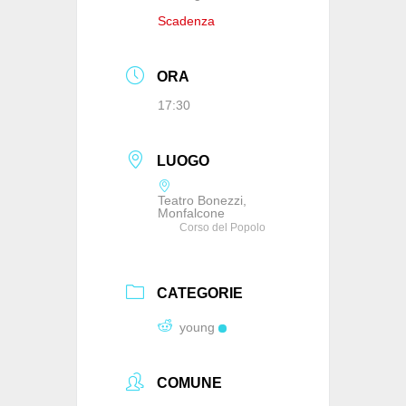
Scadenza
ORA
17:30
LUOGO
Teatro Bonezzi,
Monfalcone
Corso del Popolo
CATEGORIE
young
COMUNE