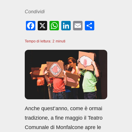
Condividi
F
X
W
Li
E
C
a
h
n
m
o
Tempo di lettura:
c
2
minuti
at
k
ail
n
e
s
e
di
b
A
dI
vi
o
p
n
di
o
p
k
Anche quest’anno, come è ormai
tradizione, a fine maggio il Teatro
Comunale di Monfalcone apre le