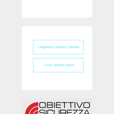
+ Aggiungi a Google Calendar
+ iCal / Outlook export