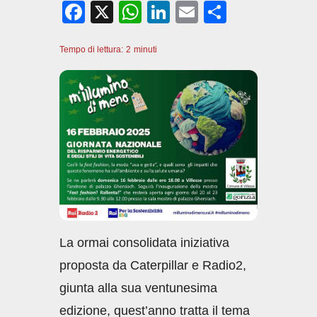
F
X
W
Li
E
C
a
h
n
m
o
Tempo di lettura:
c
2
minuti
at
k
ail
n
e
s
e
di
b
A
dI
vi
o
p
n
di
o
p
k
La ormai consolidata iniziativa
proposta da Caterpillar e Radio2,
giunta alla sua ventunesima
edizione, quest’anno tratta il tema