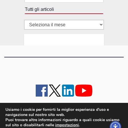
Tutti gli articoli
Tutti
gli
articoli
Usiamo i cookie per fornirti la miglior esperienza d'uso e
navigazione sul nostro sito web.
iMagazine
·
contatti e staff
·
lavora con noi
·
Pubblicità
·
note legali e privacy policy
·
Puoi trovare altre informazioni riguardo a quali cookie usiamo
Cookie policy UE
sul sito o disabilitarli nelle
impostazioni
.