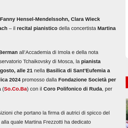
Fanny Hensel-Mendelssohn, Clara Wieck
ach
– il
recital pianistico
della concertista
Martina
 Berman
all’Accademia di Imola e della nota
ervatorio Tchaikovsky di Mosca, la
pianista
gosto, alle 21
nella
Basilica di Sant’Eufemia a
lica 2024
promosso dalla
Fondazione Società per
a
(
So.Co.Ba
) con il
Coro Polifonico di Ruda
, per
ioni che portano la firma di autrici di spicco del
alla quale Martina Frezzotti ha dedicato