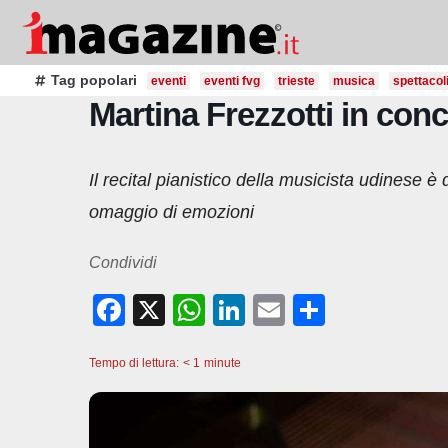
Salta
al
contenuto
Tag popolari
eventi
eventi fvg
trieste
musica
spettacol
Martina Frezzotti in con
Il recital pianistico della musicista udinese è
omaggio di emozioni
Condividi
F
X
W
Li
E
C
a
h
n
m
o
Tempo di lettura:
c
< 1
minute
at
k
ail
n
e
s
e
di
b
A
dI
vi