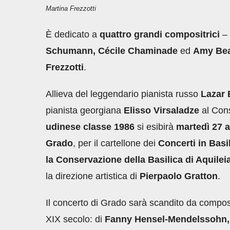
Martina Frezzotti
È dedicato a
quattro grandi compositrici
–
Schumann, Cécile Chaminade
ed
Amy Be
Frezzotti
.
Allieva del leggendario pianista russo
Lazar
pianista georgiana
Elisso Virsaladze
al Cons
udinese classe 1986
si esibirà
martedì 27 a
Grado
, per il cartellone dei
Concerti in Basi
la Conservazione della Basilica di Aquilei
la direzione artistica di
Pierpaolo Gratton
.
Il concerto di Grado sarà scandito da composiz
XIX secolo: di
Fanny Hensel-Mendelssohn,