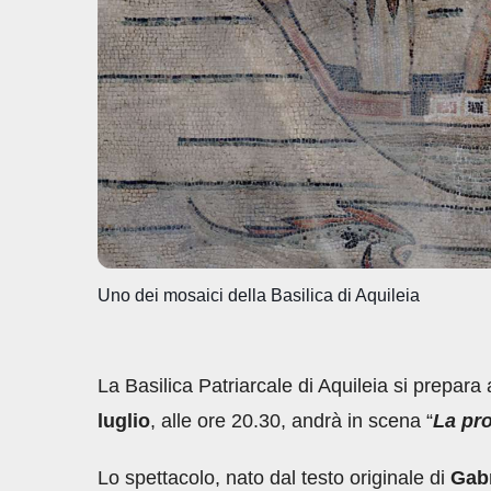
o
p
n
di
o
p
k
Uno dei mosaici della Basilica di Aquileia
La Basilica Patriarcale di Aquileia si prepar
luglio
, alle ore 20.30, andrà in scena “
La pr
Lo spettacolo, nato dal testo originale di
Gabr