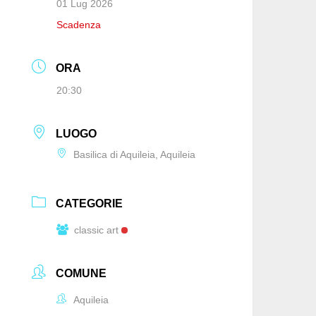
01 Lug 2026
Scadenza
ORA
20:30
LUOGO
Basilica di Aquileia, Aquileia
CATEGORIE
classic art
COMUNE
Aquileia