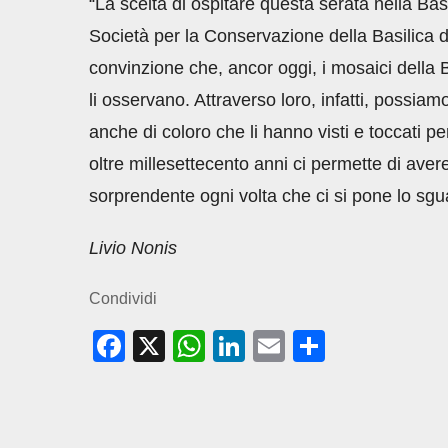
“La scelta di ospitare questa serata nella Basi
Società per la Conservazione della Basilica di
convinzione che, ancor oggi, i mosaici della
li osservano. Attraverso loro, infatti, possiam
anche di coloro che li hanno visti e toccati per
oltre millesettecento anni ci permette di av
sorprendente ogni volta che ci si pone lo sgu
Livio Nonis
Condividi
F
X
W
Li
E
C
a
h
n
m
o
c
at
k
ail
n
e
s
e
di