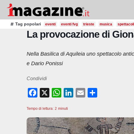
Salta
al
contenuto
Tag popolari
eventi
eventi fvg
trieste
musica
spettacol
La provocazione di Gion
Nella Basilica di Aquileia uno spettacolo an
e Dario Ponissi
Condividi
F
X
W
Li
E
C
a
h
n
m
o
Tempo di lettura:
c
2
minuti
at
k
ail
n
e
s
e
di
b
A
dI
vi