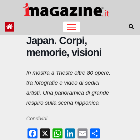
Salta
al
contenuto
Japan. Corpi,
memorie, visioni
In mostra a Trieste oltre 80 opere,
tra fotografie e video di sedici
artisti. Una panoramica di grande
respiro sulla scena nipponica
Condividi
F
X
W
Li
E
C