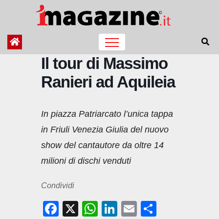
Salta
al
contenuto
Il tour di Massimo
Ranieri ad Aquileia
In piazza Patriarcato l’unica tappa
in Friuli Venezia Giulia del nuovo
show del cantautore da oltre 14
milioni di dischi venduti
Condividi
F
X
W
Li
E
C