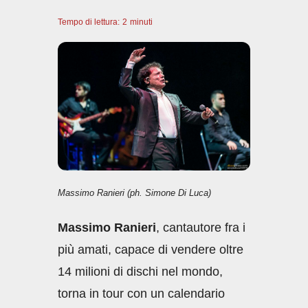
a
h
n
m
o
Tempo di lettura:
c
2
minuti
at
k
ail
n
e
s
e
di
b
A
dI
vi
o
p
n
di
o
p
k
Massimo Ranieri (ph. Simone Di Luca)
Massimo Ranieri
, cantautore fra i
più amati, capace di vendere oltre
14 milioni di dischi nel mondo,
torna in tour con un calendario