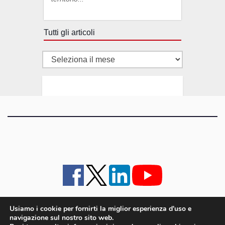
Tutti gli articoli
Tutti
gli
articoli
Usiamo i cookie per fornirti la miglior esperienza d'uso e
navigazione sul nostro sito web.
iMagazine
·
contatti e staff
·
lavora con noi
·
Pubblicità
·
note legali e privacy policy
·