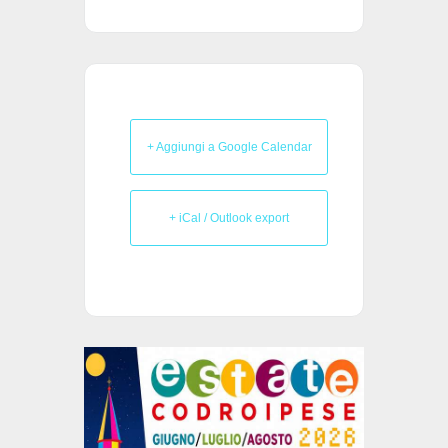
+ Aggiungi a Google Calendar
+ iCal / Outlook export