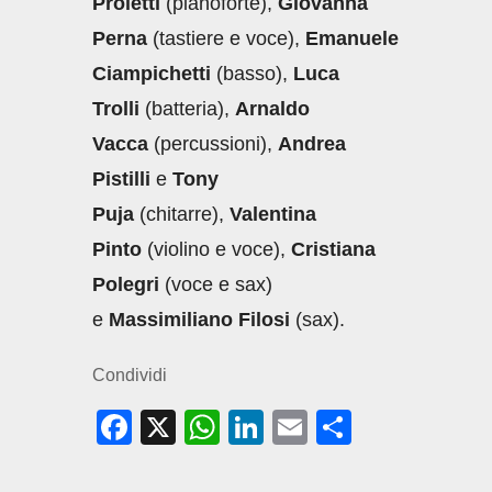
Proietti
(pianoforte),
Giovanna
Perna
(tastiere e voce),
Emanuele
Ciampichetti
(basso),
Luca
Trolli
(batteria),
Arnaldo
Vacca
(percussioni),
Andrea
Pistilli
e
Tony
Puja
(chitarre),
Valentina
Pinto
(violino e voce),
Cristiana
Polegri
(voce e sax)
e
Massimiliano Filosi
(sax).
Condividi
F
X
W
Li
E
C
a
h
n
m
o