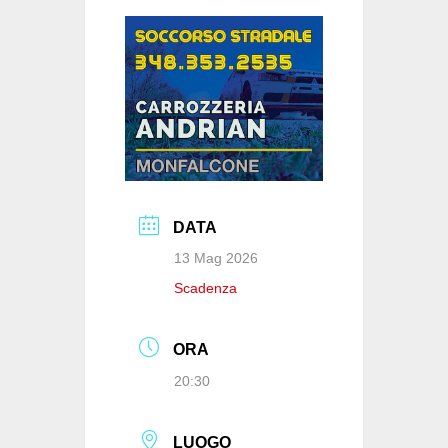
o
p
n
di
o
p
k
DATA
13 Mag 2026
Scadenza
ORA
20:30
LUOGO