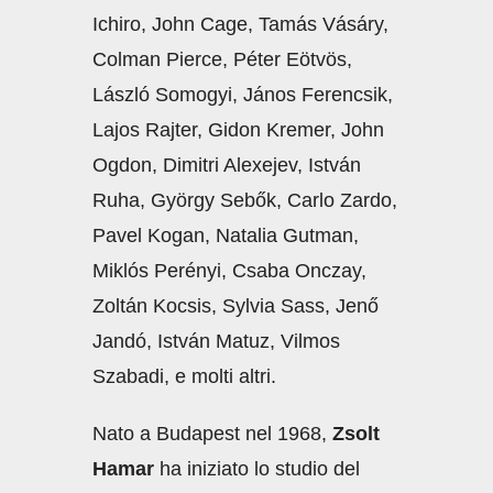
Ichiro, John Cage, Tamás Vásáry,
Colman Pierce, Péter Eötvös,
László Somogyi, János Ferencsik,
Lajos Rajter, Gidon Kremer, John
Ogdon, Dimitri Alexejev, István
Ruha, György Sebők, Carlo Zardo,
Pavel Kogan, Natalia Gutman,
Miklós Perényi, Csaba Onczay,
Zoltán Kocsis, Sylvia Sass, Jenő
Jandó, István Matuz, Vilmos
Szabadi, e molti altri.
Nato a Budapest nel 1968,
Zsolt
Hamar
ha iniziato lo studio del