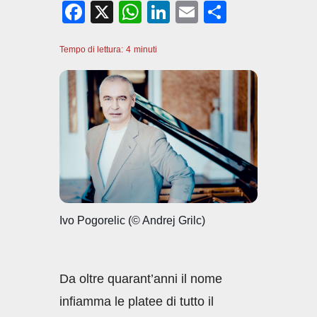
F
X
W
Li
E
C
a
h
n
m
o
Tempo di lettura:
c
4
minuti
at
k
ail
n
e
s
e
di
b
A
dI
vi
o
p
n
di
o
p
k
Ivo Pogorelic (© Andrej Grilc)
Da oltre quarant’anni il nome
infiamma le platee di tutto il