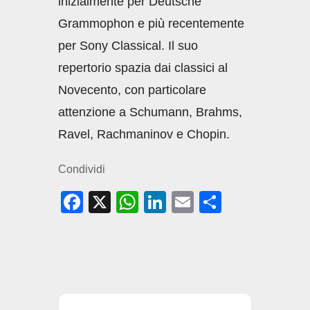
inizialmente per Deutsche
Grammophon e più recentemente
per Sony Classical. Il suo
repertorio spazia dai classici al
Novecento, con particolare
attenzione a Schumann, Brahms,
Ravel, Rachmaninov e Chopin.
Condividi
F
X
W
Li
E
C
a
h
n
m
o
c
at
k
ail
n
e
s
e
di
b
A
dI
vi