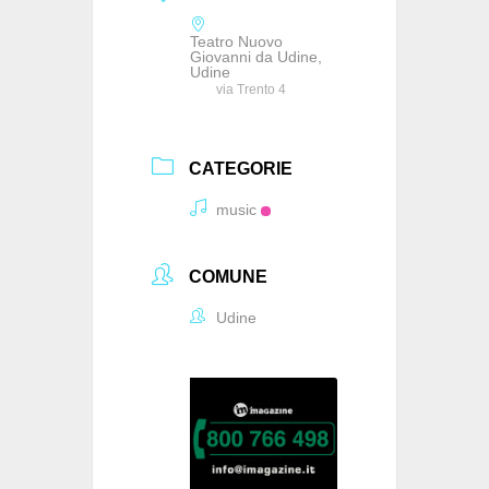
Teatro Nuovo
Giovanni da Udine,
Udine
via Trento 4
CATEGORIE
music
COMUNE
Udine