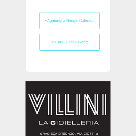
+ Aggiungi a Google Calendar
+ iCal / Outlook export