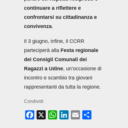
continuare a riflettere e
confrontarsi su cittadinanza e
convivenza
.
Il 3 giugno, infine, il CCRR
parteciperà alla
Festa regionale
dei Consigli Comunali dei
Ragazzi a Udine
, un’occasione di
incontro e scambio tra giovani
rappresentanti da tutta la regione.
Condividi
F
X
W
Li
E
C
a
h
n
m
o