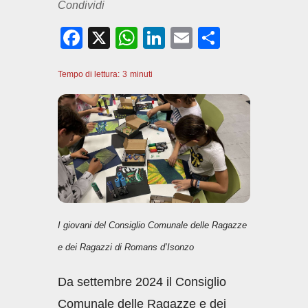
Condividi
F
X
W
Li
E
C
a
h
n
m
o
Tempo di lettura:
c
3
minuti
at
k
ail
n
e
s
e
di
b
A
dI
vi
o
p
n
di
o
p
k
I giovani del Consiglio Comunale delle Ragazze
e dei Ragazzi di Romans d’Isonzo
Da settembre 2024 il Consiglio
Comunale delle Ragazze e dei