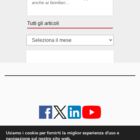
anche ai familiari...
Tutti gli articoli
Tutti
gli
articoli
Usiamo i cookie per fornirti la miglior esperienza d'uso e
navigazione sul nostro sito web.
iMagazine
·
contatti e staff
·
lavora con noi
·
Pubblicità
·
note legali e privacy policy
·