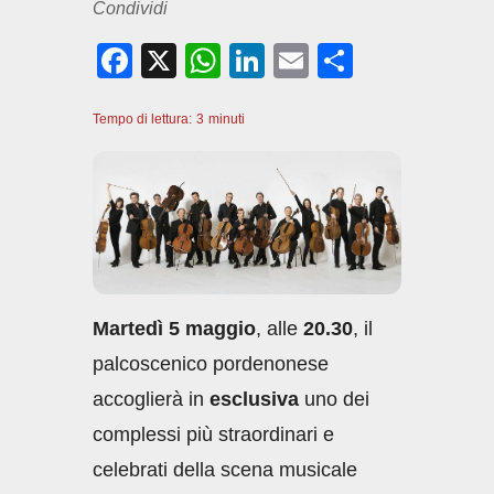
Condividi
F
X
W
Li
E
C
a
h
n
m
o
Tempo di lettura:
c
3
minuti
at
k
ail
n
e
s
e
di
b
A
dI
vi
o
p
n
di
o
p
k
Martedì 5 maggio
, alle
20.30
, il
palcoscenico pordenonese
accoglierà in
esclusiva
uno dei
complessi più straordinari e
celebrati della scena musicale