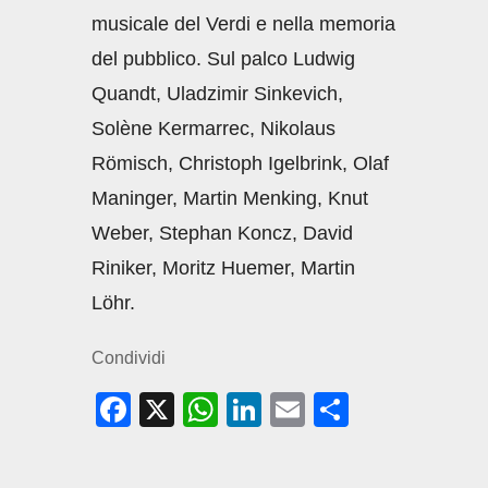
musicale del Verdi e nella memoria
del pubblico. Sul palco Ludwig
Quandt, Uladzimir Sinkevich,
Solène Kermarrec, Nikolaus
Römisch, Christoph Igelbrink, Olaf
Maninger, Martin Menking, Knut
Weber, Stephan Koncz, David
Riniker, Moritz Huemer, Martin
Löhr.
Condividi
F
X
W
Li
E
C
a
h
n
m
o
c
at
k
ail
n