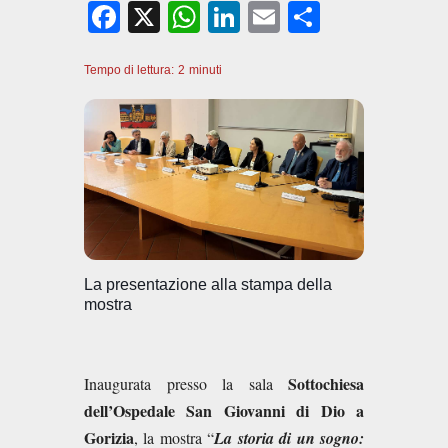
F
X
W
Li
E
C
a
h
n
m
o
Tempo di lettura:
c
2
minuti
at
k
ail
n
e
s
e
di
b
A
dI
vi
o
p
n
di
o
p
k
La presentazione alla stampa della
mostra
Sottochiesa
Inaugurata presso la sala
dell’Ospedale San Giovanni di Dio a
Gorizia
, la mostra “
La storia di un sogno: